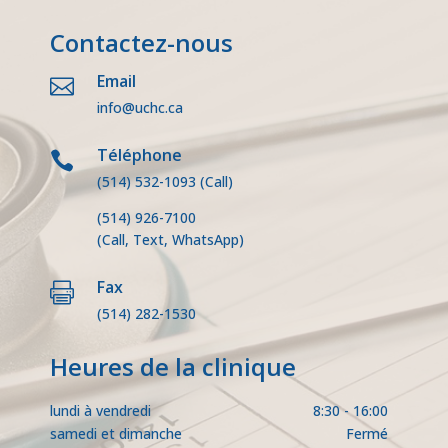
Contactez-nous
Email

info@uchc.ca
Téléphone

(514) 532-1093
(Call)
(514) 926-7100
(Call, Text, WhatsApp)
Fax

(514) 282-1530
Heures de la clinique
lundi à vendredi
8:30 - 16:00
samedi et dimanche
Fermé