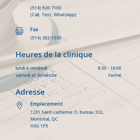
(514) 926-7100
(Call, Text, WhatsApp)
Fax

(514) 282-1530
Heures de la clinique
lundi à vendredi
8:30 - 16:00
samedi et dimanche
Fermé
Adresse
Emplacement

1231 Saint-catherine O, bureau 332,
Montréal, QC
H3G 1P5