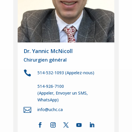
Dr. Yannic McNicoll
Chirurgien général

514-532-1093
(Appelez-nous)
514-926-7100
(
Appeler, Envoyer un SMS,
WhatsApp)

info@uchc.ca